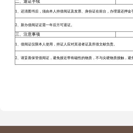
二、退证手续
1
、还清图书后，须由本人持借阅证及发票、身份证在前台，办理退还押金
2
、新办借阅证证需一年后方可退证。
三、注意事项
1
、借阅证仅限本人使用，持证人应对其读者证及所借文献负责。
2
、请妥善保管借阅证，避免接近带有磁性的物质，不与尖硬物质接触，避