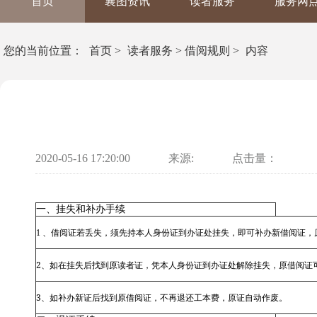
首页
襄图资讯
读者服务
服务网
您的当前位置：
首页
>
读者服务
>
借阅规则
>
内容
2020-05-16 17:20:00
来源:
点击量：
一、挂失和补办手续
1 、借阅证若丢失，须先持本人身份证到办证处挂失，即可补办新借阅证，
2
、如在挂失后找到原读者证，凭本人身份证到办证处解除挂失，原借阅证
3
、如补办新证后找到原借阅证，不再退还工本费，原证自动作废。